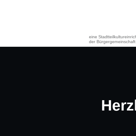
eine Stadtteilkultureinri
der Bürgergemeinschaft
Herz