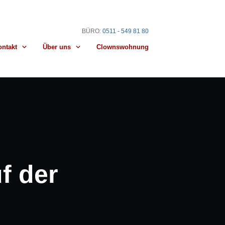
BÜRO
:
0511 - 549 81 80
ontakt
Über uns
Clownswohnung
f der