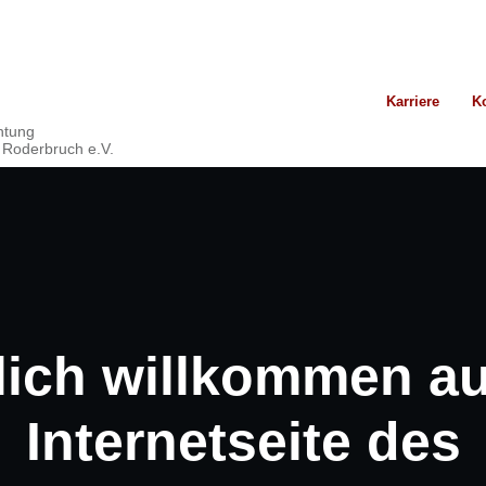
Karriere
K
chtung
 Roderbruch e.V.
lich willkommen au
Internetseite des