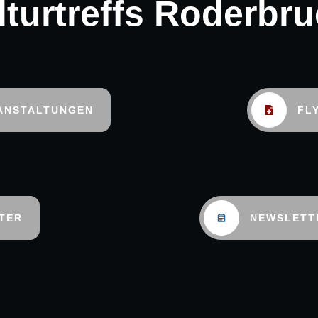
lturtreffs Roderbru
ANSTALTUNGEN
FL
TER
NEWSLETT