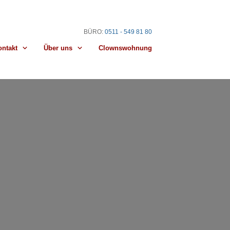
BÜRO
:
0511 - 549 81 80
ontakt
Über uns
Clownswohnung