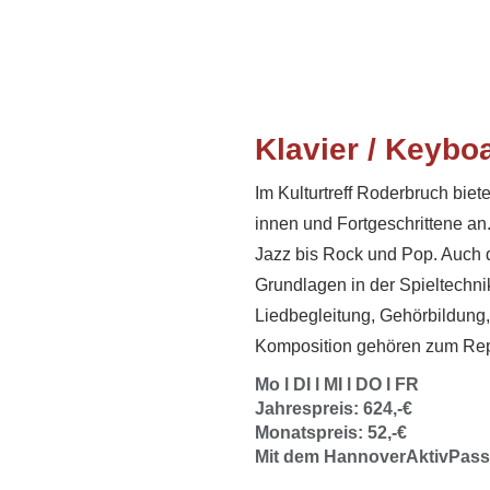
Klavier / Keybo
Im Kulturtreff Roderbruch biete
innen und Fortgeschrittene an
Jazz bis Rock und Pop. Auch di
Grundlagen in der Spieltechnik
Liedbegleitung, Gehörbildung
Komposition gehören zum Reper
Mo l DI l MI l DO l FR
Jahrespreis: 624,-€
Monatspreis: 52,-€
Mit dem HannoverAktivPass: