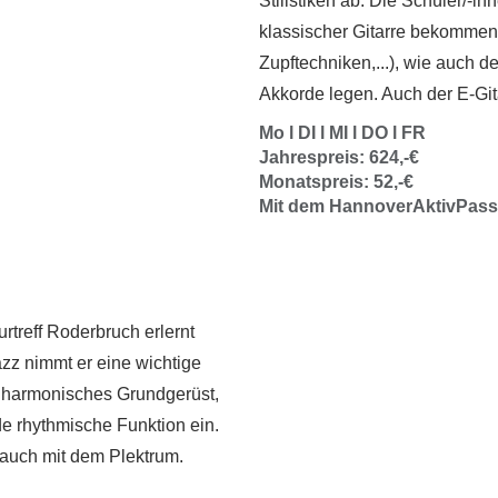
Stilistiken ab. Die Schüler/-i
klassischer Gitarre bekommen 
Zupftechniken,...), wie auch 
Akkorde legen. Auch der E-Gitar
Mo l DI l MI l DO l FR
Jahrespreis: 624,-€
Monatspreis: 52,-€
Mit dem HannoverAktivPass:
rtreff Roderbruch erlernt
zz nimmt er eine wichtige
n harmonisches Grundgerüst,
de rhythmische Funktion ein.
 auch mit dem Plektrum.