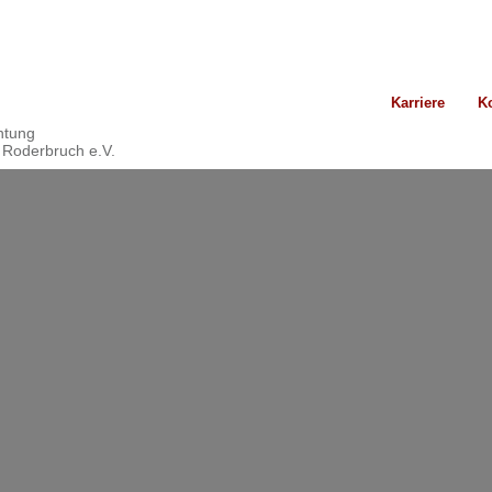
Karriere
K
chtung
 Roderbruch e.V.