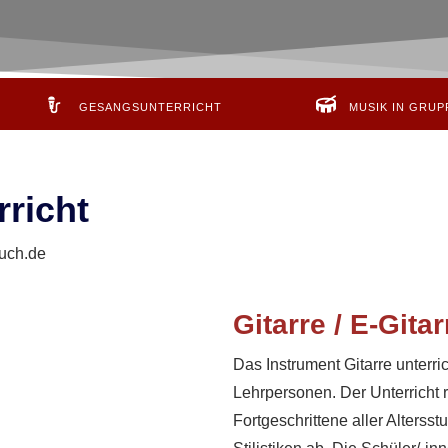
GESANGSUNTERRICHT
MUSIK IN GRUP
rricht
ruch.de
Gitarre / E-Gitar
Das Instrument Gitarre unterri
Lehrpersonen. Der Unterricht r
Fortgeschrittene aller Alterss